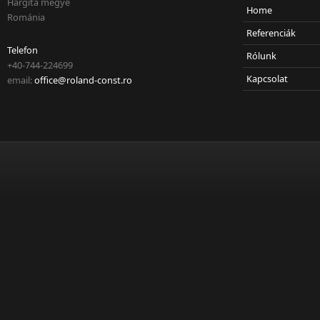
Hargita megye
Home
Románia
Referenciák
Telefon
Rólunk
+40-744-224699
Kapcsolat
email:
office@roland-const.ro