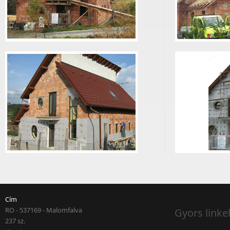
Cím
RO - 537169 - Malomfalva
Gyors linke
237 sz.